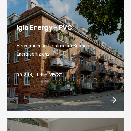
Iglo Energy - PVC
Hervorragende Leistung im Bereich
Energieeffizienz.
ab
293,11 €
+ MwSt.