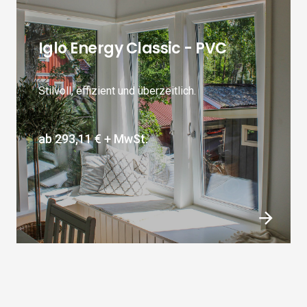
Iglo Energy Classic - PVC
Stilvoll, effizient und überzeitlich.
ab
293,11 €
+ MwSt.