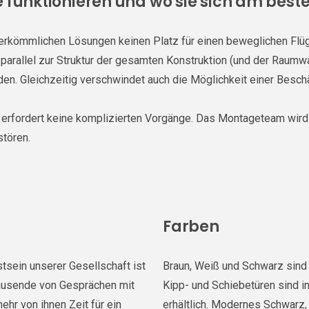
e funktionieren und wo sie sich am bes
rkömmlichen Lösungen keinen Platz für einen beweglichen Flüge
parallel zur Struktur der gesamten Konstruktion (und der Raumw
den. Gleichzeitig verschwindet auch die Möglichkeit einer Bes
nd erfordert keine komplizierten Vorgänge. Das Montageteam wir
stören.
Farben
sein unserer Gesellschaft ist
Braun, Weiß und Schwarz sind n
Tausende von Gesprächen mit
Kipp- und Schiebetüren sind i
hr von ihnen Zeit für ein
erhältlich. Modernes Schwarz,