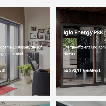
Iglo Energy PSK
oderne Lösungen, die auf
Energieeffizienz und Kom
ngepasst sind.
Niveau.
St.
ab
293,11 €
+ MwSt.