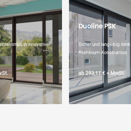
Duoline PSK
nimalismus in innovativer
Sicher und langlebig dank
Aluminium-Konstruktion.
St.
ab
293,11 €
+ MwSt.