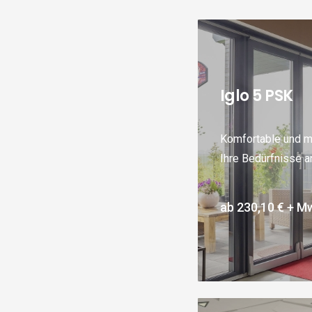
Iglo 5 PSK
Komfortable und m
Ihre Bedürfnisse a
ab
230,10 €
+ Mw