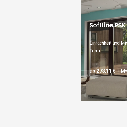
Softline PSK
Einfachheit und Mi
Form.
ab
293,11 €
+ Mw