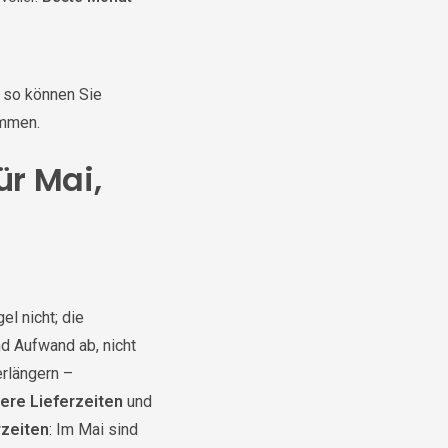
 so können Sie
immen.
ür Mai,
l nicht; die
d Aufwand ab, nicht
rlängern –
ere Lieferzeiten
und
rzeiten
: Im Mai sind