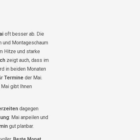
ai
oft besser ab. Die
ngen und Montageschaum
um Hitze und starke
ich
zeigt auch, dass im
rd in beiden Monaten
ür
Termine
der Mai.
Mai gibt Ihnen
erzeiten
dagegen
lung
: Mai anpeilen und
min
gut planbar.
voller.
Beste Monat