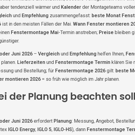
, aber tendenziell wärmer und
Kalender
der Montageteams voller
leich
und
Empfehlung
zusammengefasst:
beste Monat Fens
6
ist in den meisten Fällen der Mai.
Wann Fenster montieren 2
einen
Fenstermontage Mai
-Termin anstreben;
Preise
bleiben g
günstiger.
oder Juni 2026
–
Vergleich
und
Empfehlung
helfen Ihnen,
Fen
 planen.
Lieferzeiten
und
Fenstermontage Termin
klären Sie 
ssung und Bestellung; für
Fenstermontage 2026
gilt:
beste M
er montieren 2026
= so früh wie möglich im Jahr planen.
ei der Planung beachten sol
oder Juni 2026
erfordert
Planung
: Messung, Angebot, Bestellu
utex
IGLO Energy
,
IGLO 5
,
IGLO-HS
), dann
Fenstermontage Ter