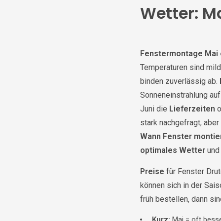
Wetter: Ma
Fenstermontage Mai 
Temperaturen sind mild
binden zuverlässig ab.
Sonneneinstrahlung au
Juni die
Lieferzeiten
o
stark nachgefragt, aber
Wann Fenster montie
optimales Wetter
und 
Preise
für Fenster Drut
können sich in der Sais
früh bestellen, dann si
Kurz:
Mai = oft besse