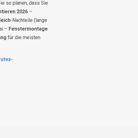
ie so planen, dass Sie
tieren 2026
–
leich
-Nachteile (lange
ai –
Fenstermontage
ung
für die meisten
rutex-