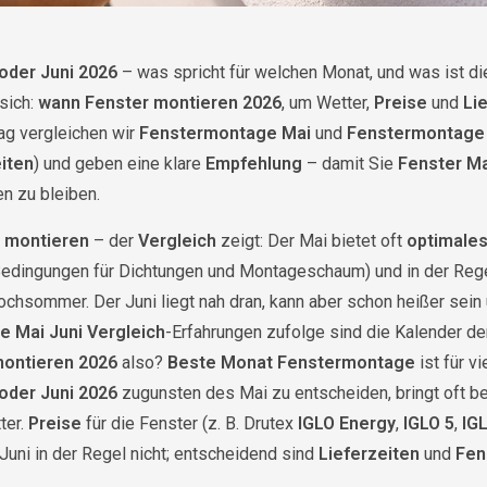
oder Juni 2026
– was spricht für welchen Monat, und was ist d
sich:
wann Fenster montieren 2026
, um Wetter,
Preise
und
Li
ag vergleichen wir
Fenstermontage Mai
und
Fenstermontage 
iten
) und geben eine klare
Empfehlung
– damit Sie
Fenster Ma
n zu bleiben.
i montieren
– der
Vergleich
zeigt: Der Mai bietet oft
optimale
Bedingungen für Dichtungen und Montageschaum) und in der Reg
ochsommer. Der Juni liegt nah dran, kann aber schon heißer sein
 Mai Juni Vergleich
-Erfahrungen zufolge sind die Kalender d
ontieren 2026
also?
Beste Monat Fenstermontage
ist für v
oder Juni 2026
zugunsten des Mai zu entscheiden, bringt oft b
ter.
Preise
für die Fenster (z. B. Drutex
IGLO Energy
,
IGLO 5
,
IG
Juni in der Regel nicht; entscheidend sind
Lieferzeiten
und
Fen