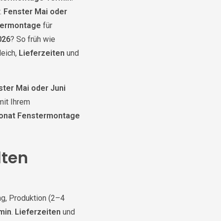
.
Fenster Mai oder
termontage
für
026
? So früh wie
leich,
Lieferzeiten
und
ster Mai oder Juni
mit Ihrem
onat Fenstermontage
lten
ng, Produktion (2–4
min
.
Lieferzeiten
und