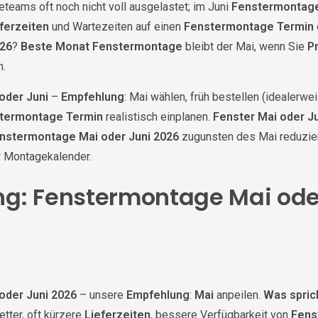
teams oft noch nicht voll ausgelastet; im Juni
Fenstermontage
ferzeiten
und Wartezeiten auf einen
Fenstermontage Termin
026
?
Beste Monat Fenstermontage
bleibt der Mai, wenn Sie
P
n.
oder Juni
–
Empfehlung
: Mai wählen, früh bestellen (idealerwei
termontage Termin
realistisch einplanen.
Fenster Mai oder J
nstermontage Mai oder Juni 2026
zugunsten des Mai reduzier
r Montagekalender.
g: Fenstermontage Mai ode
oder Juni 2026
– unsere
Empfehlung
:
Mai
anpeilen.
Was sprich
tter, oft kürzere
Lieferzeiten
, bessere Verfügbarkeit von
Fens