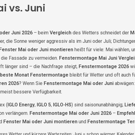
i vs. Juni
oder Juni 2026
– beim
Vergleich
des Wetters schneidet der
M
er, die Sonne weniger aggressiv als im Juni oder Juli; Dichtu
Fenster Mai oder Juni montieren
heißt für viele: Mai wählen, 
f die Fassade zu vermeiden.
Fenstermontage Mai Juni Vergle
ft länger sind – die Nachfrage steigt,
Fenstermontage 2026
wi
beste Monat Fenstermontage
bleibt für Wetter und oft auch f
ren 2026
? Wenn Sie
Fenstermontage Mai oder Juni
abwägen: 
meist bessere Verfügbarkeit.
ex (
IGLO Energy
,
IGLO 5
,
IGLO-HS
) sind saisonunabhängig;
Lief
on verlängern.
Fenstermontage Mai oder Juni 2026
–
Empfeh
nd
Fenster Mai oder Juni montieren
und
Fenstermontage Ter
res Wetter und kürzere Wartezeiten; Juni = schon wärmer, Kalender 