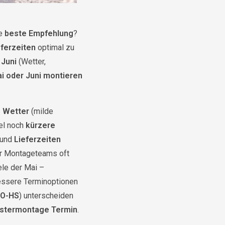
ie
beste Empfehlung
?
eferzeiten
optimal zu
Juni
(Wetter,
i oder Juni montieren
s Wetter
(milde
el noch
kürzere
 und
Lieferzeiten
er Montageteams oft
iele der Mai –
essere Terminoptionen
LO-HS
) unterscheiden
stermontage Termin
.