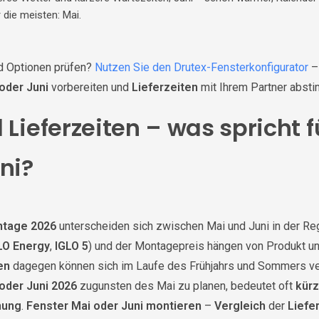
 die meisten: Mai.
d Optionen prüfen?
Nutzen Sie den Drutex-Fensterkonfigurator
–
oder Juni
vorbereiten und
Lieferzeiten
mit Ihrem Partner abst
 Lieferzeiten – was spricht f
ni?
tage 2026
unterscheiden sich zwischen Mai und Juni in der Rege
LO Energy
,
IGLO 5
) und der Montagepreis hängen von Produkt un
en
dagegen können sich im Laufe des Frühjahrs und Sommers ve
oder Juni 2026
zugunsten des Mai zu planen, bedeutet oft
kürz
hung
.
Fenster Mai oder Juni montieren
–
Vergleich
der
Liefe