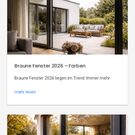
diesem Leitfaden: Rollläden und Lüftung für den
Sommer 2026, Fenster vor Hitze schützen, was Sie bei
Beschattung und Nachtlüftung sowie bei […]
Braune Fenster 2026 – Farben
Braune Fenster 2026 liegen im Trend: Immer mehr
Bauherren und Sanierer wählen Fenster braun und
mahr lesen
Fensterfarbe braun RAL statt reines Weiß. Ob Neubau
oder Sanierung – braune Fenster wählen bedeutet
heute eine große Auswahl an RAL-Tönen und
Holzoptiken bei gleicher Qualität und Dämmung. In
diesem Leitfaden geht es um RAL und Auswahl-