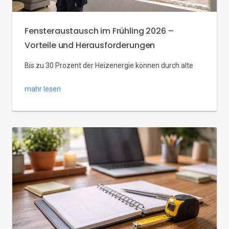
Fensteraustausch im Frühling 2026 –
Vorteile und Herausforderungen
Bis zu 30 Prozent der Heizenergie können durch alte
Fenster verloren gehen – und gerade im Frühjahr
mahr lesen
merken viele Hausbesitzer, dass Zugluft, hohe
Rechnungen und Lärm von außen kein Schicksal sein
müssen. Fensteraustausch im Frühling 2026 ist eine der
besten Gelegenheiten im Jahr: Das Wetter ist ideal für
die Montage, die Heizsaison klingt aus, und […]