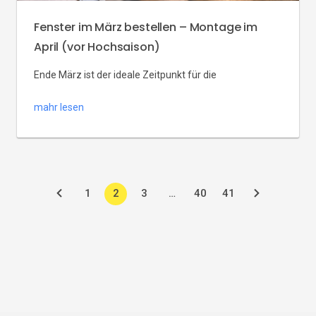
Fenster im März bestellen – Montage im
April (vor Hochsaison)
Ende März ist der ideale Zeitpunkt für die
Fensterbestellung. Vor der Hochsaison (April–Mai),
mahr lesen
wenn Warteschlangen wachsen und Lieferzeiten sich
verdoppeln. Jetzt bestellen, im April montieren lassen
und Stress vermeiden – mit konkreten Zahlen und ohne
Druck. In diesem Artikel erklären wir, warum März der
1
2
3
…
40
41
beste Zeitpunkt ist, wie sich Lieferzeiten und Preise in
Vorsaison und […]