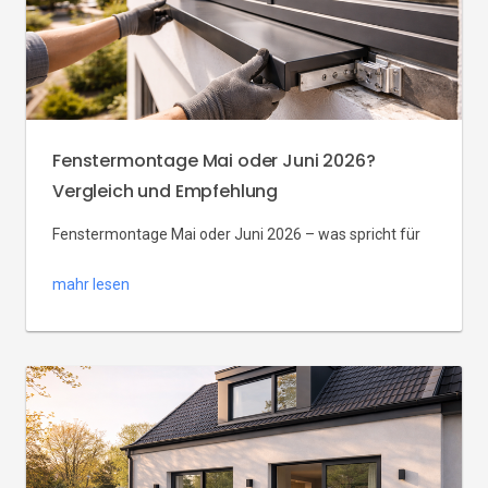
HS-Systeme […]
Fenstermontage Mai oder Juni 2026?
Vergleich und Empfehlung
Fenstermontage Mai oder Juni 2026 – was spricht für
welchen Monat, und was ist die beste Empfehlung?
mahr lesen
Viele Bauherren fragen sich: wann Fenster montieren
2026, um Wetter, Preise und Lieferzeiten optimal zu
nutzen. In diesem Beitrag vergleichen wir
Fenstermontage Mai und Fenstermontage Juni (Wetter,
Verfügbarkeit, Lieferzeiten) und geben eine klare
Empfehlung – damit Sie Fenster […]