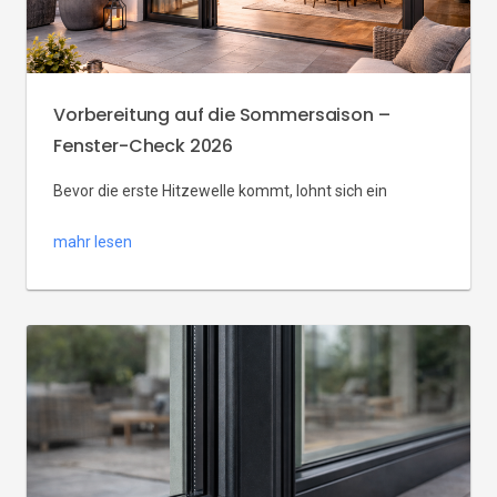
Vorbereitung auf die Sommersaison –
Fenster-Check 2026
Bevor die erste Hitzewelle kommt, lohnt sich ein
Fenster-Check: Sind die Dichtungen intakt, funktioniert
mahr lesen
die Fenster Lüftung (z. B. über Riegel oder
Lüftungsflügel), brauchen Rollläden oder Jalousien eine
Wartung? Vorbereitung auf die Sommersaison 2026
bedeutet nicht nur Pflege – es ist auch der richtige
Zeitpunkt für einen Fenstertausch, damit neue,
energieeffiziente Fenster (z. B. IGLO […]