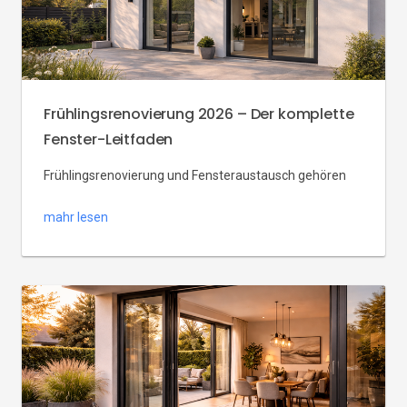
Frühlingsrenovierung 2026 – Der komplette
Fenster-Leitfaden
Frühlingsrenovierung und Fensteraustausch gehören
für viele Hausbesitzer zusammen – das Wetter ist mild,
mahr lesen
die Heizsaison endet, und die Montagezeiten sind oft
noch gut verfügbar. Die Frühlingsrenovierung 2026 mit
einem kompletten Fenster-Leitfaden hilft Ihnen,
Planung, Systemauswahl, Montagezeitraum und
Preisvergleich in einem Durchgang zu organisieren.
Fenster renovieren mit Systemen wie IGLO Energy oder
IGLO 5 von Drutex […]