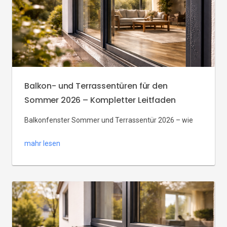
Leitfaden für braune Fenster […]
Balkon- und Terrassentüren für den
Sommer 2026 – Kompletter Leitfaden
Balkonfenster Sommer und Terrassentür 2026 – wie
wählen Sie Schiebetüren HS und Terrassentür Sommer
mahr lesen
wählen für die warme Jahreszeit? Balkon- und
Terrassentüren für den Sommer 2026 verbinden
Innenraum und Terrasse, bringen Licht und erleichtern
Lüftung und Beschattung. In diesem kompletten
Leitfaden erfahren Sie, worauf Sie bei Balkonfenster
Sommer und Terrassentür 2026 achten sollten, welche