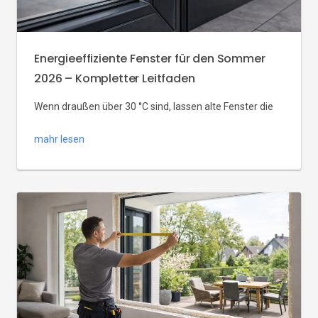
Energieeffiziente Fenster für den Sommer
2026 – Kompletter Leitfaden
Wenn draußen über 30 °C sind, lassen alte Fenster die
Hitze ungebremst ins Zimmer – Klimaanlage oder
mahr lesen
nächtliches Dauerlüften werden zur Pflicht.
Energieeffiziente Fenster für den Sommer sind mehr
als nur Wärmeschutz im Winter: Sie dämmen auch
gegen Hitze und reduzieren das Aufheizen der Räume.
In diesem kompletten Leitfaden erfahren Sie, worauf
es bei Fenstern […]