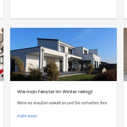
entscheiden sich die Kunden jedoch zunehmend für
andere Farben, auch für dunkle Farben, die zu
verschiedenen architektonischen Trends passen.
Welche Möglichkeiten haben wir in dieser Hinsicht
und was passt zu dunklen Fensterrahmen? Wofür
sollten wir Farbe des Fenster anpassen? Bei der
Auswahl […]
Wie man Fenster im Winter reinigt
Wenn es draußen eiskalt ist und Sie vorhatten, Ihre
Fenster zu putzen, ist es am besten diese Idee
mahr lesen
aufgeben und auf wärmere Tage zu warten. Dies
bedeutet jedoch nicht, dass es unmöglich ist,