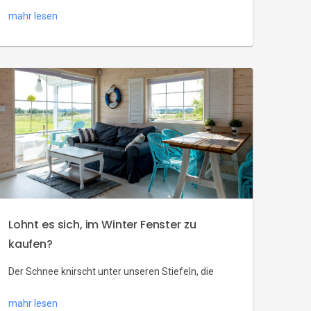
vor kurzem dominierten in der Fenstertischlerei die
mahr lesen
Farben Weiß und Holz. Heute sind viele Farben und
Oberflächenstruktur auf dem Markt erhältlich. Die
Kunden nutzen gerne die vielfältigen Möglichkeiten
und passen das Aussehen der Fenster an ihre
Erwartungen und ihr Wohnungseinrichtungen ​an.
Die Farbe Schwarz schockiert […]
Lohnt es sich, im Winter Fenster zu
kaufen?
Der Schnee knirscht unter unseren Stiefeln, die
Autoscheiben müssen jeden Morgen gekratzt
mahr lesen
werden und wir müssen dicke Kleidung tragen,