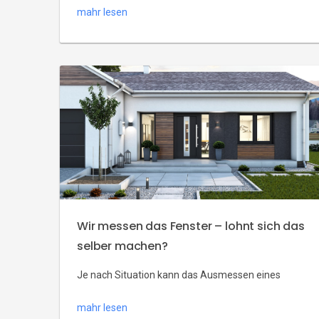
mahr lesen
Elemente die Konstruktion und das Aussehen eines
Fensters beeinflussen. Verglasungen unterscheiden
sich erheblich voneinander. Die Art und Weise, wie
sie sich präsentieren, wirkt sich stark auf die
Gestaltung der Umgebung aus. Sie reagieren auch
auf aktuelle Trends, und welche […]
Wir messen das Fenster – lohnt sich das
selber machen?
Je nach Situation kann das Ausmessen eines
Fensters nützlich sein oder uns Probleme bereiten.
mahr lesen
Wir erklären, was zu einer falschen Messung führen