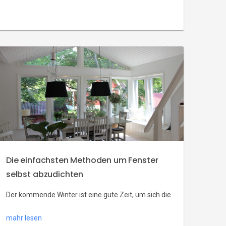
bevor wir rausgehen. Es ist schon Winter! In den
kalten Monaten schieben viele von uns den Kauf
von Fensterrahmen auf, weil sie denken, dass es
besser ist, bis zum Frühjahr zu warten. Das ist ein
Irrtum! […]
Die einfachsten Methoden um Fenster
selbst abzudichten
Der kommende Winter ist eine gute Zeit, um sich die
Undichtigkeit der Fenster in Ihrem Haus anzusehen.
mahr lesen
Wenn ein kalter Wind durch die Lücken bläst,