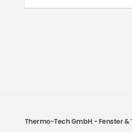
kann und wem man diese Aufgabe am besten
anvertraut! Wann ist es besser, das Fenster nicht
selbst auszumessen, und welches Risiko ist damit
verbunden? Eine scheinbar so einfache Tätigkeit
wie das Fenster […]
Thermo-Tech GmbH - Fenster & T