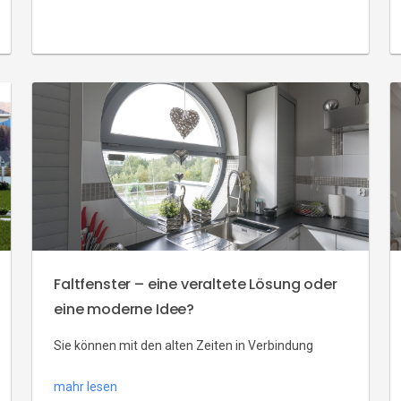
Fenster im Winter zu reinigen. Allerdings es sollte
geschickt gemacht werden. Aber wie?
Fensterputzen im Winter – ja oder nein? Die […]
Faltfenster – eine veraltete Lösung oder
eine moderne Idee?
Sie können mit den alten Zeiten in Verbindung
gebracht werden – die sogenannten
mahr lesen
Mundharmonikas, die damals aus schlechten