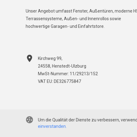
Unser Angebot umfasst Fenster, Außentüren, moderne H
Terrassensysteme, Außen- und Innenrollos sowie
hochwertige Garagen- und Einfahrtstore.
Kirchweg 99
,
24558
,
Henstedt-Ulzburg
MwSt-Nummer: 11/29213/152
VAT EU: DE326775847
© 2022-2026
mfenster.de by Thermo-Tech GmbH aus Hen
Um die Qualität der Dienste zu verbessern, verwen
einverstanden.