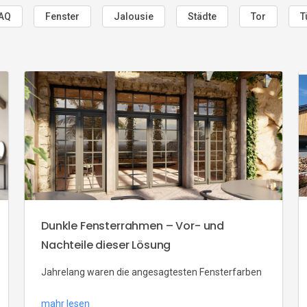
AQ
Fenster
Jalousie
Städte
Tor
T
Dunkle Fensterrahmen – Vor- und
Nachteile dieser Lösung
Jahrelang waren die angesagtesten Fensterfarben
Weiß, Goldeiche und Walnussfarbe. Seit einiger Zeit
mahr lesen