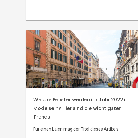
viele Vorteile und werden sowohl in Privathäusern
als auch in öffentlichen Gebäuden erfolgreich
eingesetzt. Was sind ihre Stärken und Schwächen?
Die Fix-Fenster… Das sind Verglasungen, die nicht
geöffnet werden können – deshalb werden sie
auch als nicht zu öffnende oder […]
Welche Fenster werden im Jahr 2022 in
Mode sein? Hier sind die wichtigsten
Trends!
Für einen Laien mag der Titel dieses Artikels
seltsam sein. Nicht jedem ist bewusst, wie viele